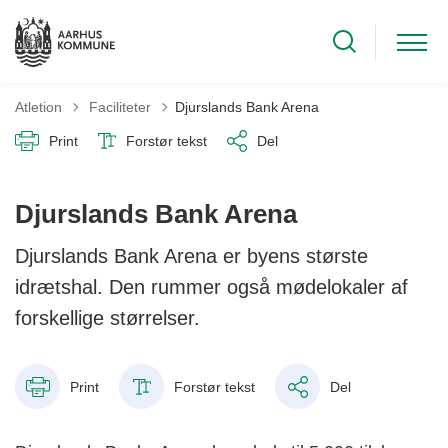
Tilbage til
Atletion
Faciliteter
Djurslands Bank Arena
Print
Forstør tekst
Del
Djurslands Bank Arena
Djurslands Bank Arena er byens største
idrætshal. Den rummer også mødelokaler af
forskellige størrelser.
Print
Forstør tekst
Del