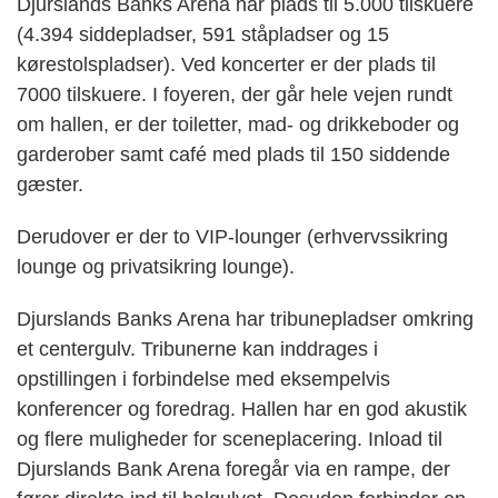
Djurslands Banks Arena har plads til 5.000 tilskuere
(4.394 siddepladser, 591 ståpladser og 15
kørestolspladser). Ved koncerter er der plads til
7000 tilskuere. I foyeren, der går hele vejen rundt
om hallen, er der toiletter, mad- og drikkeboder og
garderober samt café med plads til 150 siddende
gæster.
Derudover er der to VIP-lounger (erhvervssikring
lounge og privatsikring lounge).
Djurslands Banks Arena har tribunepladser omkring
et centergulv. Tribunerne kan inddrages i
opstillingen i forbindelse med eksempelvis
konferencer og foredrag. Hallen har en god akustik
og flere muligheder for sceneplacering. Inload til
Djurslands Bank Arena foregår via en rampe, der